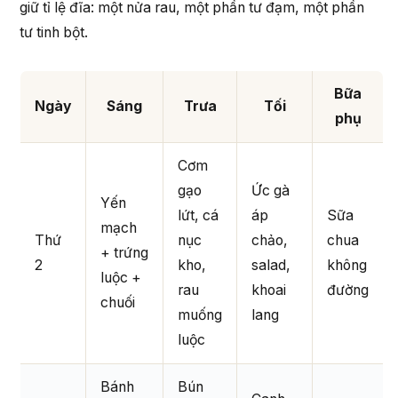
giữ tỉ lệ đĩa: một nửa rau, một phần tư đạm, một phần
tư tinh bột.
Bữa
Ngày
Sáng
Trưa
Tối
phụ
Cơm
gạo
Ức gà
Yến
lứt, cá
áp
Sữa
mạch
Thứ
nục
chảo,
chua
+ trứng
2
kho,
salad,
không
luộc +
rau
khoai
đường
chuối
muống
lang
luộc
Bánh
Bún