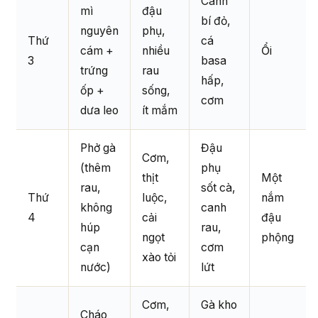
Canh
mì
đậu
bí đỏ,
nguyên
phụ,
Thứ
cá
cám +
nhiều
Ổi
3
basa
trứng
rau
hấp,
ốp +
sống,
cơm
dưa leo
ít mắm
Phở gà
Đậu
Cơm,
(thêm
phụ
thịt
Một
rau,
sốt cà,
Thứ
luộc,
nắm
không
canh
4
cải
đậu
húp
rau,
ngọt
phộng
cạn
cơm
xào tỏi
nước)
lứt
Cơm,
Gà kho
Cháo