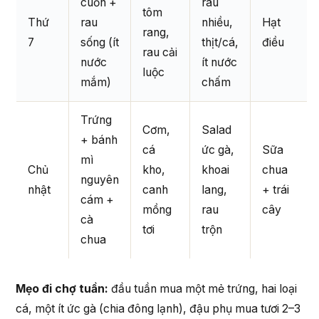
cuốn +
rau
tôm
Thứ
rau
nhiều,
Hạt
rang,
7
sống (ít
thịt/cá,
điều
rau cải
nước
ít nước
luộc
mắm)
chấm
Trứng
Cơm,
Salad
+ bánh
cá
ức gà,
Sữa
mì
Chủ
kho,
khoai
chua
nguyên
nhật
canh
lang,
+ trái
cám +
mồng
rau
cây
cà
tơi
trộn
chua
Mẹo đi chợ tuần:
đầu tuần mua một mẻ trứng, hai loại
cá, một ít ức gà (chia đông lạnh), đậu phụ mua tươi 2–3