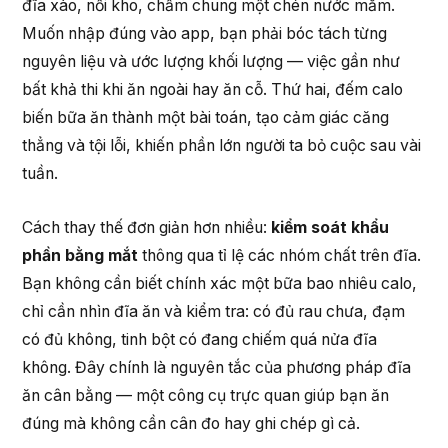
đĩa xào, nồi kho, chấm chung một chén nước mắm.
Muốn nhập đúng vào app, bạn phải bóc tách từng
nguyên liệu và ước lượng khối lượng — việc gần như
bất khả thi khi ăn ngoài hay ăn cỗ. Thứ hai, đếm calo
biến bữa ăn thành một bài toán, tạo cảm giác căng
thẳng và tội lỗi, khiến phần lớn người ta bỏ cuộc sau vài
tuần.
Cách thay thế đơn giản hơn nhiều:
kiểm soát khẩu
phần bằng mắt
thông qua tỉ lệ các nhóm chất trên đĩa.
Bạn không cần biết chính xác một bữa bao nhiêu calo,
chỉ cần nhìn đĩa ăn và kiểm tra: có đủ rau chưa, đạm
có đủ không, tinh bột có đang chiếm quá nửa đĩa
không. Đây chính là nguyên tắc của phương pháp đĩa
ăn cân bằng — một công cụ trực quan giúp bạn ăn
đúng mà không cần cân đo hay ghi chép gì cả.