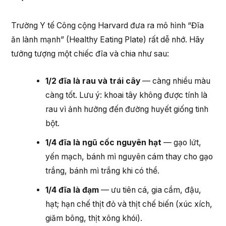
Trường Y tế Công cộng Harvard đưa ra mô hình “Đĩa
ăn lành mạnh” (Healthy Eating Plate) rất dễ nhớ. Hãy
tưởng tượng một chiếc đĩa và chia như sau:
1/2 đĩa là rau và trái cây
— càng nhiều màu
càng tốt. Lưu ý: khoai tây không được tính là
rau vì ảnh hưởng đến đường huyết giống tinh
bột.
1/4 đĩa là ngũ cốc nguyên hạt
— gạo lứt,
yến mạch, bánh mì nguyên cám thay cho gạo
trắng, bánh mì trắng khi có thể.
1/4 đĩa là đạm
— ưu tiên cá, gia cầm, đậu,
hạt; hạn chế thịt đỏ và thịt chế biến (xúc xích,
giăm bông, thịt xông khói).