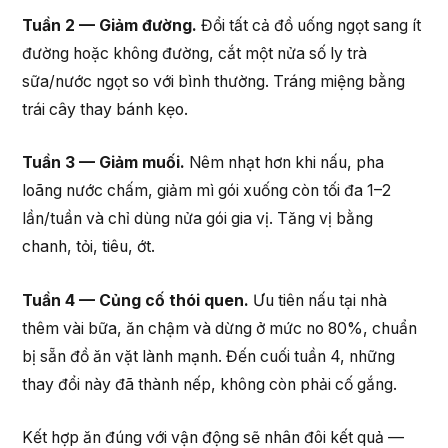
Tuần 2 — Giảm đường.
Đổi tất cả đồ uống ngọt sang ít
đường hoặc không đường, cắt một nửa số ly trà
sữa/nước ngọt so với bình thường. Tráng miệng bằng
trái cây thay bánh kẹo.
Tuần 3 — Giảm muối.
Nêm nhạt hơn khi nấu, pha
loãng nước chấm, giảm mì gói xuống còn tối đa 1–2
lần/tuần và chỉ dùng nửa gói gia vị. Tăng vị bằng
chanh, tỏi, tiêu, ớt.
Tuần 4 — Củng cố thói quen.
Ưu tiên nấu tại nhà
thêm vài bữa, ăn chậm và dừng ở mức no 80%, chuẩn
bị sẵn đồ ăn vặt lành mạnh. Đến cuối tuần 4, những
thay đổi này đã thành nếp, không còn phải cố gắng.
Kết hợp ăn đúng với vận động sẽ nhân đôi kết quả —