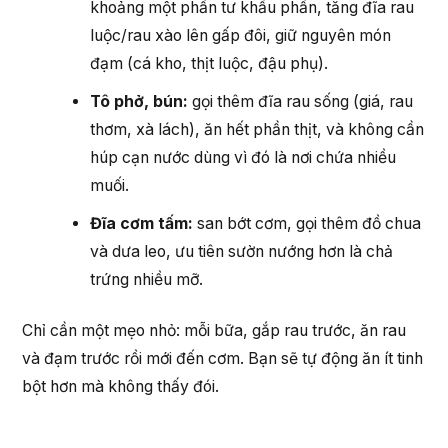
khoảng một phần tư khẩu phần, tăng đĩa rau
luộc/rau xào lên gấp đôi, giữ nguyên món
đạm (cá kho, thịt luộc, đậu phụ).
Tô phở, bún:
gọi thêm đĩa rau sống (giá, rau
thơm, xà lách), ăn hết phần thịt, và không cần
húp cạn nước dùng vì đó là nơi chứa nhiều
muối.
Đĩa cơm tấm:
san bớt cơm, gọi thêm đồ chua
và dưa leo, ưu tiên sườn nướng hơn là chả
trứng nhiều mỡ.
Chỉ cần một mẹo nhỏ: mỗi bữa, gắp rau trước, ăn rau
và đạm trước rồi mới đến cơm. Bạn sẽ tự động ăn ít tinh
bột hơn mà không thấy đói.