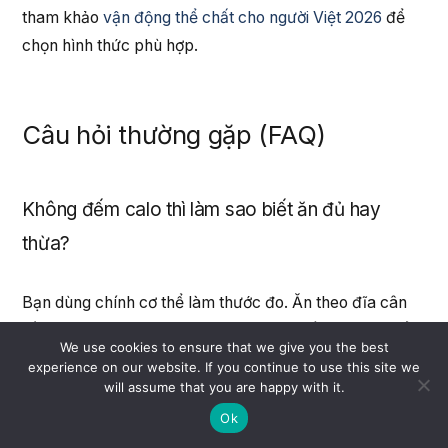
tham khảo
vận động thể chất cho người Việt 2026
để
chọn hình thức phù hợp.
Câu hỏi thường gặp (FAQ)
Không đếm calo thì làm sao biết ăn đủ hay
thừa?
Bạn dùng chính cơ thể làm thước đo. Ăn theo đĩa cân
bằng, ăn chậm, dừng ở mức no 80%. Nếu cân nặng ổn
We use cookies to ensure that we give you the best
định, năng lượng tốt, không đói cồn cào giữa các bữa
experience on our website. If you continue to use this site we
thì bạn đang ăn đủ. Nếu tăng cân dần, hãy giảm bớt
will assume that you are happy with it.
tinh bột và đồ ngọt, tăng rau và đạm.
Ok