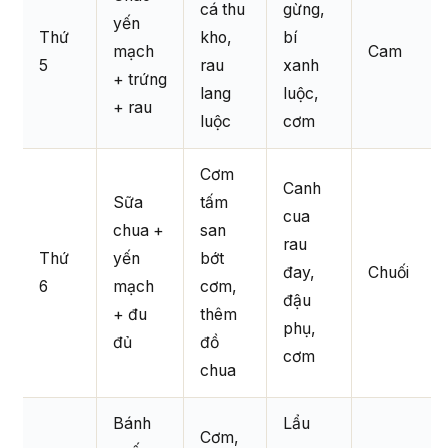
cá thu
gừng,
yến
Thứ
kho,
bí
mạch
Cam
5
rau
xanh
+ trứng
lang
luộc,
+ rau
luộc
cơm
Cơm
Canh
Sữa
tấm
cua
chua +
san
rau
Thứ
yến
bớt
đay,
Chuối
6
mạch
cơm,
đậu
+ đu
thêm
phụ,
đủ
đồ
cơm
chua
Bánh
Lẩu
Cơm,